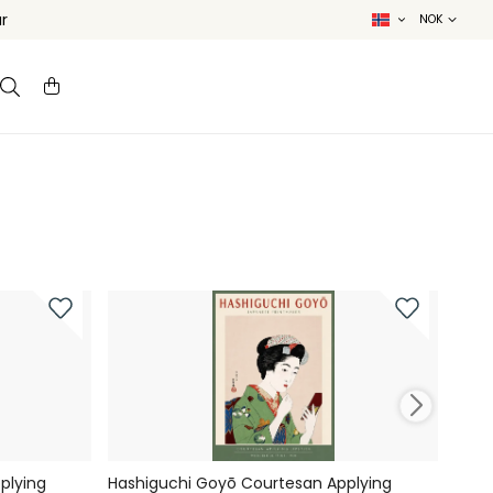
r
plying
Hashiguchi Goyō Courtesan Applying
Hash