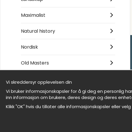
Maximalist
Natural history
Nordisk
Kjøpesenter
Old Masters
Kontakt oss
Villkor
Vi skreddersyr opplevelsen din
- Returer och återb
Vi er Wallnest
- Leverans - enkelt
Vi bruker informasjonskapsler for å gi deg en personlig ha
FAQ
Om cookies
inn informasjon om brukere, deres design og deres enhet
Mine favoritter
Klikk "OK" hvis du tillater alle informasjonskapsler eller velg
Et harum quidem rerum facilis est et expedita