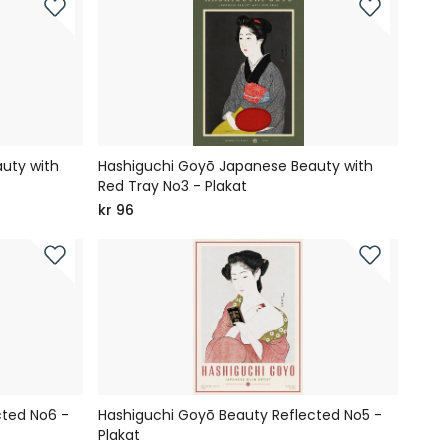
uty with
Hashiguchi Goyō Japanese Beauty with
Red Tray No3 - Plakat
kr 96
cted No6 -
Hashiguchi Goyō Beauty Reflected No5 -
Plakat