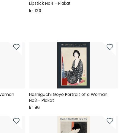
Lipstick No4 - Plakat
Lipst
kr 120
kr 12
a Woman
Hashiguchi Goyō Portrait of a Woman
No3 - Plakat
kr 96