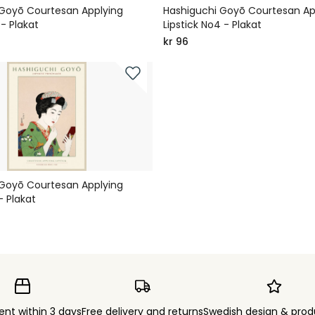
 Goyō Courtesan Applying
Hashiguchi Goyō Courtesan Ap
 - Plakat
Lipstick No4 - Plakat
kr 96
 Goyō Courtesan Applying
- Plakat
ent within 3 days
Free delivery and returns
Swedish design & prod