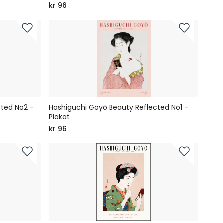
kr 96
cted No2 -
Hashiguchi Goyō Beauty Reflected No1 -
Plakat
kr 96