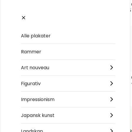
Hashiguchi Goyō Courtesan Applying
Hashiguchi
Lipstick No6 - Plakat
Lipstick No5
kr 96
kr 96
Alle plakater
Rammer
Art nouveau
Hashiguchi Goyō Courtesan Applying
Hashiguchi
Figurativ
Lipstick No2 - Plakat
Lipstick No1 
kr 96
kr 96
Impressionism
Japansk kunst
Order s
Landskap