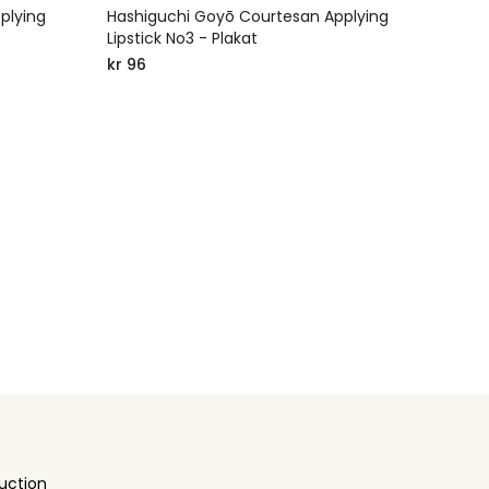
plying
Hashiguchi Goyō Courtesan Applying
Lipstick No3 - Plakat
kr 96
uction