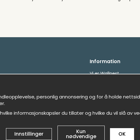
Information
Vi er Wallnest
FAQ
etalningar
, snabbt &amp; gratis
ndleopplevelse, personlig annonsering og for å holde nettside
er.
 hvilke informasjonskapsler du tillater og hvilke du vil slå av ve
Kun
Innstillinger
OK
nødvendige