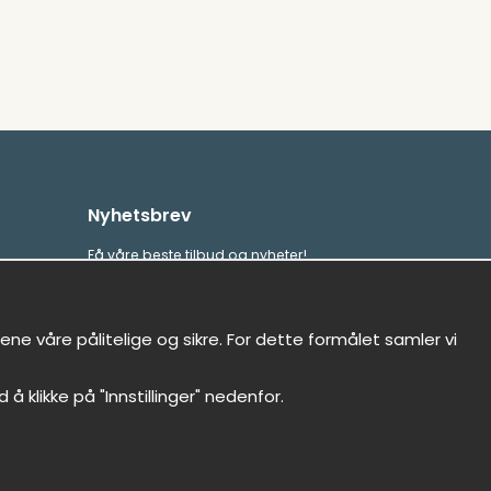
Nyhetsbrev
Få våre beste tilbud og nyheter!
E-
Sende
postadresse
ne våre pålitelige og sikre. For dette formålet samler vi
d å klikke på "Innstillinger" nedenfor.