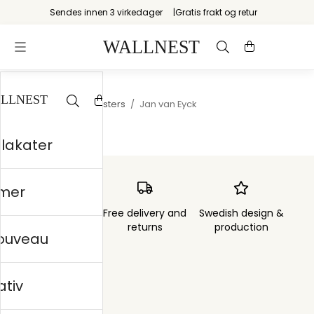
Sendes innen 3 virkedager
Gratis frakt og retur
Startsiden
/
Old Masters
/
Jan van Eyck
plakater
mer
Order sent within
Free delivery and
Swedish design &
3 days
returns
production
nouveau
ativ