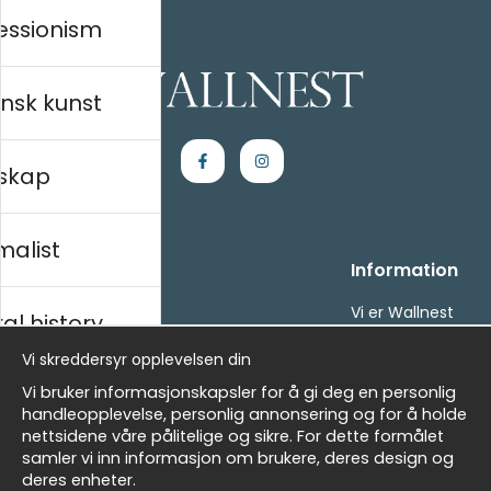
essionism
nsk kunst
skap
malist
Kjøpesenter
Information
Kontakt oss
Vi er Wallnest
al history
Villkor
FAQ
Vi skreddersyr opplevelsen din
- Returer och återbetalningar
- Leverans - enkelt, snabbt &amp; gratis
sk
Vi bruker informasjonskapsler for å gi deg en personlig
Om cookies
handleopplevelse, personlig annonsering og for å holde
Mine favoritter
nettsidene våre pålitelige og sikre. For dette formålet
samler vi inn informasjon om brukere, deres design og
Masters
Nyhetsbrev
deres enheter.