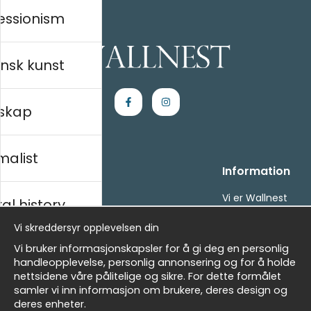
essionism
nsk kunst
skap
malist
Kjøpesenter
Information
Kontakt oss
Vi er Wallnest
al history
Villkor
FAQ
Vi skreddersyr opplevelsen din
- Returer och återbetalningar
- Leverans - enkelt, snabbt &amp; gratis
sk
Vi bruker informasjonskapsler for å gi deg en personlig
Om cookies
handleopplevelse, personlig annonsering og for å holde
Mine favoritter
nettsidene våre pålitelige og sikre. For dette formålet
samler vi inn informasjon om brukere, deres design og
Masters
Nyhetsbrev
deres enheter.