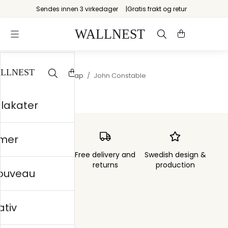
Sendes innen 3 virkedager
Gratis frakt og retur
Startsiden
/
Landskap
/
John Constable
plakater
mer
Order sent within
Free delivery and
Swedish design &
3 days
returns
production
nouveau
ativ