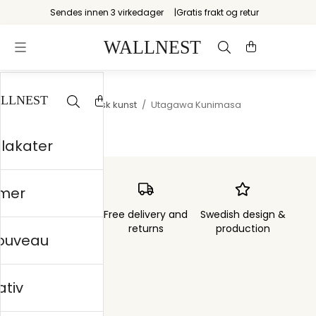
Sendes innen 3 virkedager
Gratis frakt og retur
Startsiden
/
Japansk kunst
/
Utagawa Kunimasa
plakater
mer
Order sent within
Free delivery and
Swedish design &
3 days
returns
production
nouveau
ativ