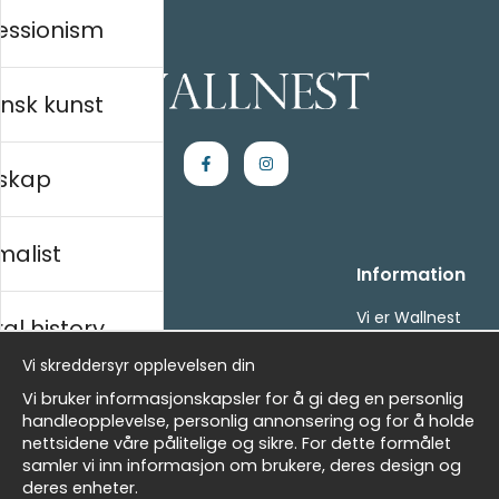
essionism
nsk kunst
skap
malist
Kjøpesenter
Information
Kontakt oss
Vi er Wallnest
al history
Villkor
FAQ
Vi skreddersyr opplevelsen din
- Returer och återbetalningar
- Leverans - enkelt, snabbt &amp; gratis
sk
Vi bruker informasjonskapsler for å gi deg en personlig
Om cookies
handleopplevelse, personlig annonsering og for å holde
Mine favoritter
nettsidene våre pålitelige og sikre. For dette formålet
samler vi inn informasjon om brukere, deres design og
Masters
Nyhetsbrev
deres enheter.