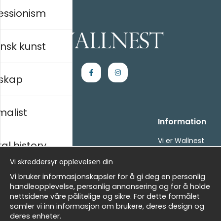
essionism
nsk kunst
skap
malist
Kjøpesenter
Information
Kontakt oss
Vi er Wallnest
al history
Villkor
FAQ
Vi skreddersyr opplevelsen din
- Returer och återbetalningar
- Leverans - enkelt, snabbt &amp; gratis
sk
Vi bruker informasjonskapsler for å gi deg en personlig
Om cookies
handleopplevelse, personlig annonsering og for å holde
Mine favoritter
nettsidene våre pålitelige og sikre. For dette formålet
samler vi inn informasjon om brukere, deres design og
Masters
Nyhetsbrev
deres enheter.