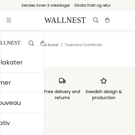
Sendes innen 3 virkedager
Gratis frakt og retur
Startsiden
/
Japansk kunst
/
Tsukioka Yoshitoshi
plakater
mer
Order sent within
Free delivery and
Swedish design &
3 days
returns
production
nouveau
ativ