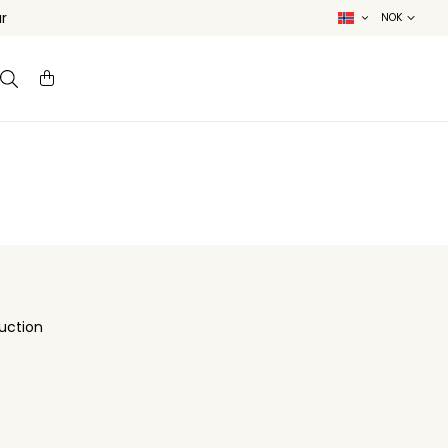
r
uction