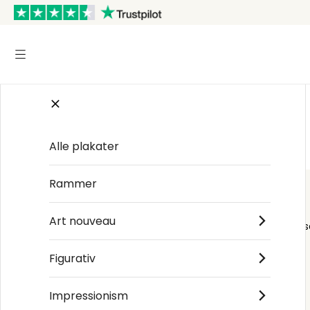
Startsiden
/
Japansk kunst
/
Nakayama Sūgakudō
Alle plakater
Rammer
Art nouveau
Order s
Figurativ
Impressionism