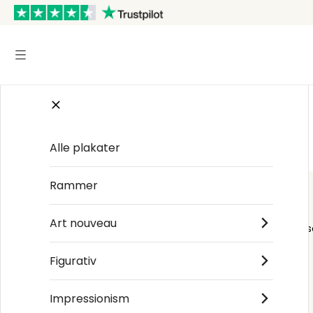
Startsiden
/
Art nouveau
/
Josef Hoffmann
Alle plakater
Rammer
Art nouveau
Order s
Figurativ
Impressionism