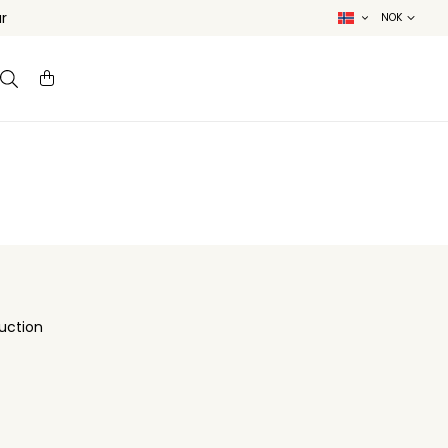
r
uction