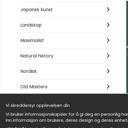
Japansk kunst
Kjøpesenter
Landskap
Kontakt oss
Maximalist
Villkor
- Returer och återb
- Leverans - enkelt
Natural history
Om cookies
Mine favoritter
Nordisk
Old Masters
Et harum quidem rerum facilis est et expedita
distinctio
Vi skreddersyr opplevelsen din
Vi er Wallnest
Vi bruker informasjonskapsler for å gi deg en personlig ha
FAQ
inn informasjon om brukere, deres design og deres enhet