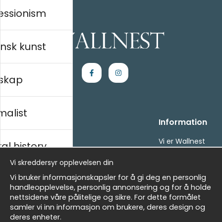
essionism
nsk kunst
skap
malist
Kjøpesenter
Information
Kontakt oss
Vi er Wallnest
al history
Villkor
FAQ
Vi skreddersyr opplevelsen din
- Returer och återbetalningar
- Leverans - enkelt, snabbt &amp; gratis
sk
Vi bruker informasjonskapsler for å gi deg en personlig
Om cookies
handleopplevelse, personlig annonsering og for å holde
Mine favoritter
nettsidene våre pålitelige og sikre. For dette formålet
samler vi inn informasjon om brukere, deres design og
Masters
Nyhetsbrev
deres enheter.