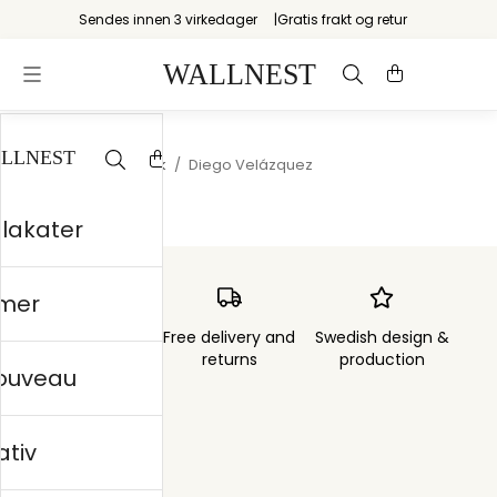
Sendes innen 3 virkedager
Gratis frakt og retur
Startsiden
/
Nordisk
/
Diego Velázquez
plakater
mer
Order sent within
Free delivery and
Swedish design &
3 days
returns
production
nouveau
ativ