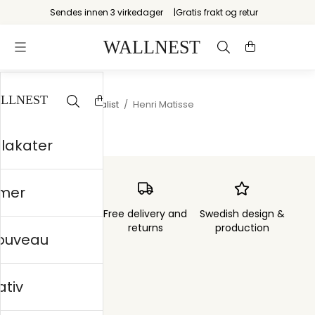
Sendes innen 3 virkedager
Gratis frakt og retur
Startsiden
/
Maximalist
/
Henri Matisse
plakater
mer
Order sent within
Free delivery and
Swedish design &
3 days
returns
production
nouveau
ativ