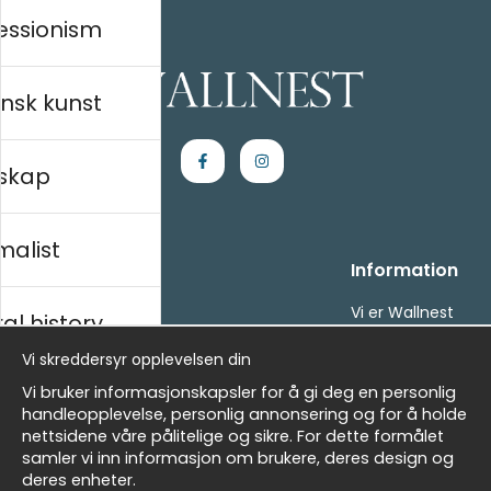
essionism
nsk kunst
skap
malist
Kjøpesenter
Information
Kontakt oss
Vi er Wallnest
al history
Villkor
FAQ
Vi skreddersyr opplevelsen din
- Returer och återbetalningar
- Leverans - enkelt, snabbt &amp; gratis
sk
Vi bruker informasjonskapsler for å gi deg en personlig
Om cookies
handleopplevelse, personlig annonsering og for å holde
Mine favoritter
nettsidene våre pålitelige og sikre. For dette formålet
samler vi inn informasjon om brukere, deres design og
Masters
Nyhetsbrev
deres enheter.