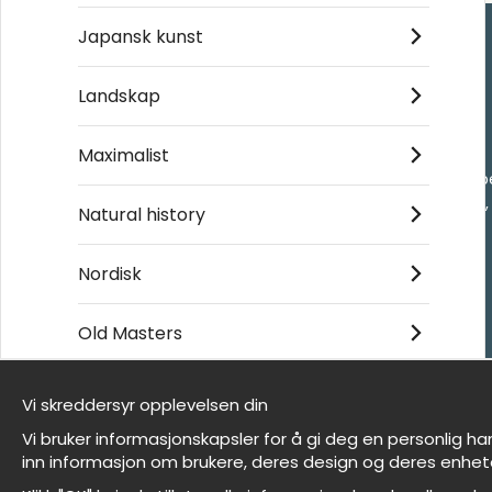
Japansk kunst
Kjøpesenter
Landskap
Kontakt oss
Maximalist
Villkor
- Returer och återb
- Leverans - enkelt
Natural history
Om cookies
Mine favoritter
Nordisk
Old Masters
Et harum quidem rerum facilis est et expedita
distinctio
Vi skreddersyr opplevelsen din
Vi er Wallnest
Vi bruker informasjonskapsler for å gi deg en personlig ha
FAQ
inn informasjon om brukere, deres design og deres enhet