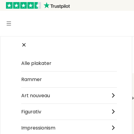
Startsiden
/
Figurativ
/
John William Waterhouse
Alle plakater
Rammer
Art nouveau
Order s
Figurativ
Impressionism